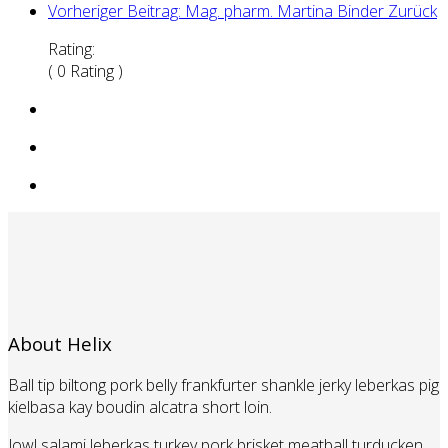
Vorheriger Beitrag: Mag. pharm. Martina Binder
Zurück
Rating:
( 0 Rating )
About Helix
Ball tip biltong pork belly frankfurter shankle jerky leberkas pig
kielbasa kay boudin alcatra short loin.
Jowl salami leberkas turkey pork brisket meatball turducken